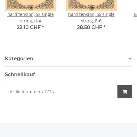
hard tension, 5x single
hard tension, 5x single
G
string, d-4
string, E-6
22.10 CHF
*
28.50 CHF
*
Kategorien
Schnellkauf