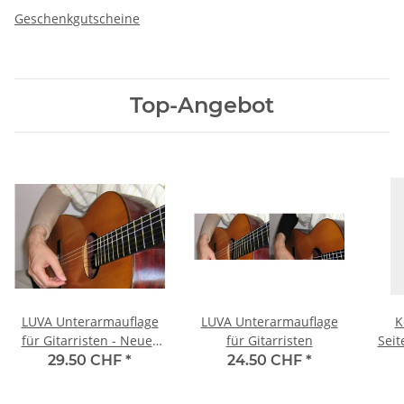
Geschenkgutscheine
Top-Angebot
LUVA Unterarmauflage
LUVA Unterarmauflage
K
für Gitarristen - Neues
für Gitarristen
Seit
Modell GG extra gross-
29.50 CHF
*
24.50 CHF
*
beige (Hautfarbe)-
Kurzarm