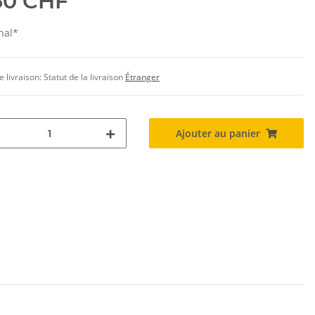
60 CHF
inal*
e livraison:
Statut de la livraison
Étranger
Ajouter au panier