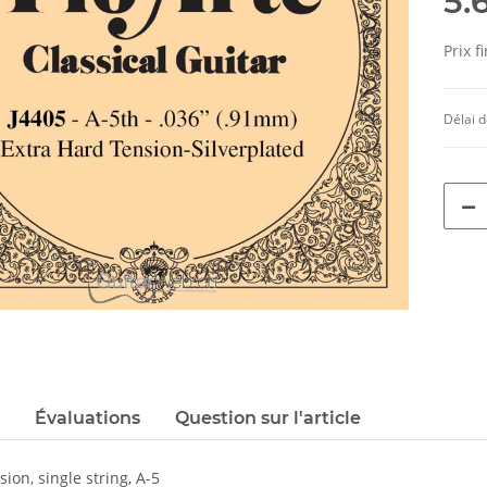
5.
Prix f
Délai d
Évaluations
Question sur l'article
ion, single string, A-5