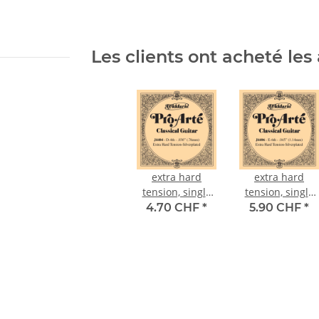
Les clients ont acheté les 
extra hard
extra hard
tension, single
tension, single
string, d-4
string, E-6
4.70 CHF
*
5.90 CHF
*