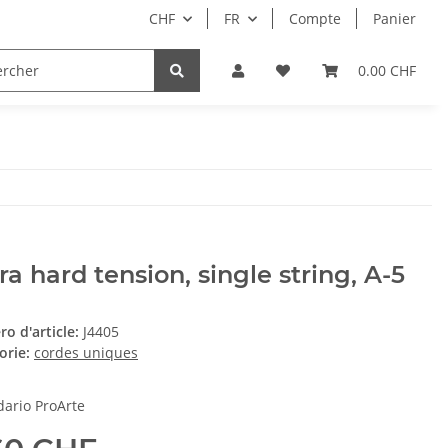
CHF
FR
Compte
Panier
CD
DVD
Software
Bon cadeau
0.00 CHF
N
ra hard tension, single string, A-5
o d'article:
J4405
orie:
cordes uniques
ario ProArte