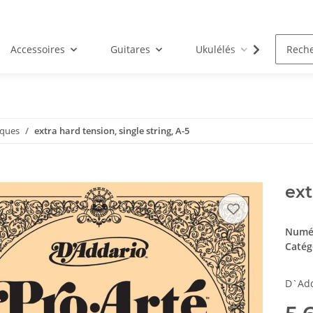
Accessoires
Guitares
Ukulélés
Livres
iques
extra hard tension, single string, A-5
ext
Numér
Catég
D`Add