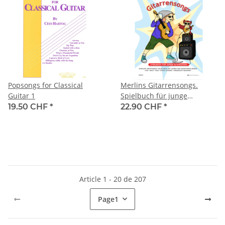
Popsongs for Classical
Merlins Gitarrensongs.
Guitar 1
Spielbuch für junge
Gitarristen - Pop & Rock
19.50 CHF
*
22.90 CHF
*
Styles
Article 1 - 20 de 207
Page
1