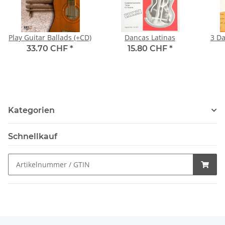
Play Guitar Ballads (+CD)
Dancas Latinas
3 Da
33.70 CHF
*
15.80 CHF
*
Kategorien
Schnellkauf