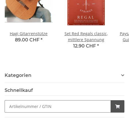
Hagi Gitarrenstütze
Set Red Regals classic,
Pays
mittlere Spannung
Gui
89.00 CHF
*
12.90 CHF
*
Kategorien
Schnellkauf