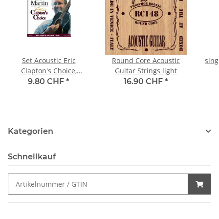
Set Acoustic Eric
Round Core Acoustic
sing
Clapton's Choice,
Guitar Strings light
phosphor bronze
9.80 CHF
*
16.90 CHF
*
wound, medium .013
Kategorien
Schnellkauf