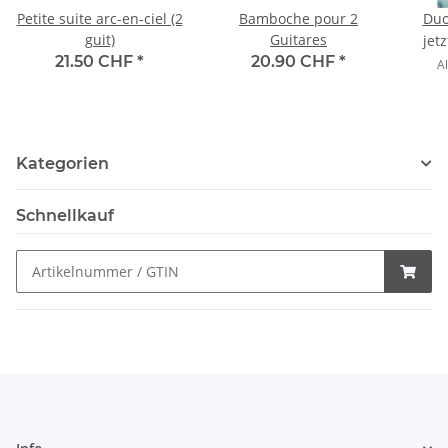
Petite suite arc-en-ciel (2
Bamboche pour 2
Duo
guit)
Guitares
jet
21.50 CHF
*
20.90 CHF
*
Al
Kategorien
Schnellkauf