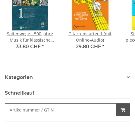
Saitenwege - 500 Jahre
Gitarrenstarter 1 (mit
St
Musik für klassische
Online-Audio)
piec
Gitarre
33.80 CHF
*
29.80 CHF
*
Kategorien
Schnellkauf