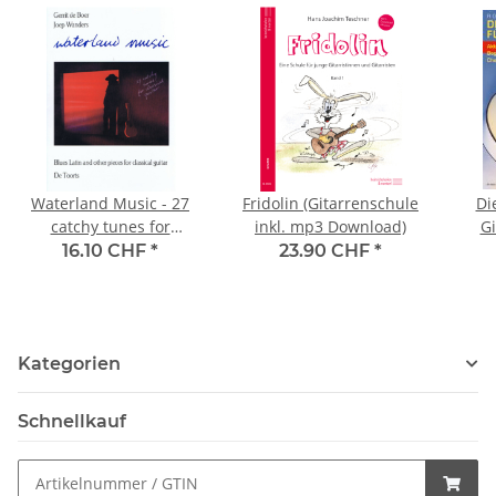
Waterland Music - 27
Fridolin (Gitarrenschule
Di
catchy tunes for
inkl. mp3 Download)
Gi
classical guitar
16.10 CHF
*
23.90 CHF
*
Kategorien
Schnellkauf