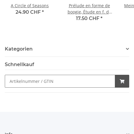
A Circle of Seasons
Prélude en forme de
Mein
boogie, Étude en f. de
24.90 CHF
*
vagues
17.50 CHF
*
Kategorien
Schnellkauf