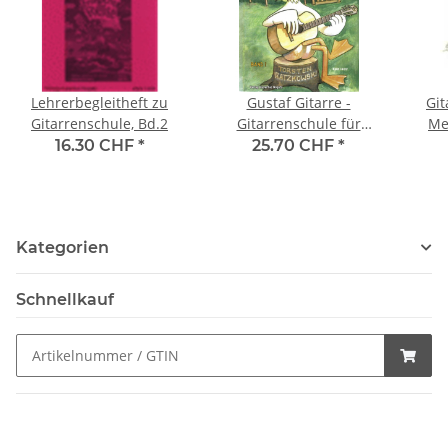
Lehrerbegleitheft zu
Gustaf Gitarre -
Git
Gitarrenschule, Bd.2
Gitarrenschule für
Me
Kinder
und
16.30 CHF
*
25.70 CHF
*
Kategorien
Schnellkauf