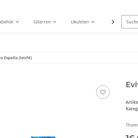
ubehör
Gitarren
Ukulelen
Bücher
va España (leicht)
Evi
Artik
Kateg
Thoms