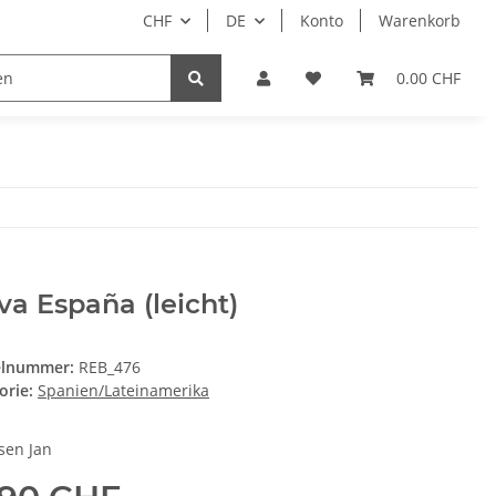
CHF
DE
Konto
Warenkorb
CD
DVD
Software
Geschenk-Gutscheine
0.00 CHF
va España (leicht)
elnummer:
REB_476
orie:
Spanien/Lateinamerika
en Jan