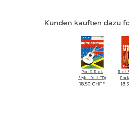
Kunden kauften dazu fo
Pop & Rock
Rock S
Styles (mit CD)
Rock
ak
18.50 CHF
*
18.
Gitar