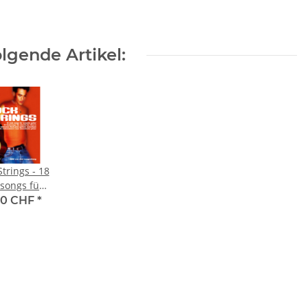
lgende Artikel:
trings - 18
songs für
ustische
50 CHF
*
re (leicht -
mittel)