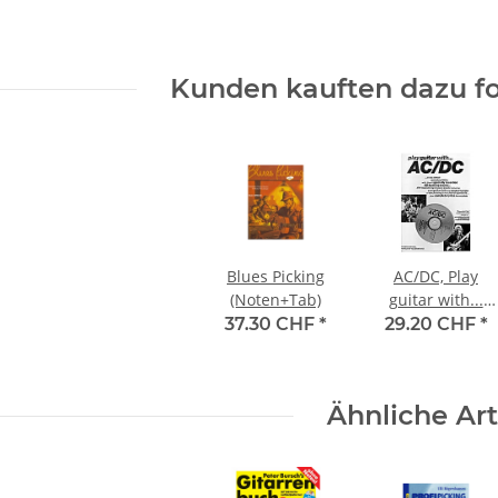
Kunden kauften dazu fo
Blues Picking
AC/DC, Play
(Noten+Tab)
guitar with...
(incl. CD)
37.30 CHF
*
29.20 CHF
*
Ähnliche Art