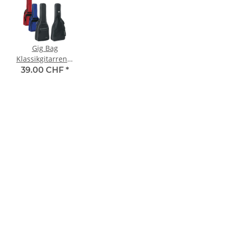
Gig Bag
Klassikgitarrenetui
Economy Line
39.00 CHF
*
3/4 - 7/8 Grösse