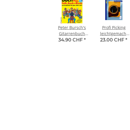
Peter Bursch's
Profi Picking
Gitarrenbuch
leichtgemacht
(ohne Noten)
(mit CD)
34.90 CHF
*
23.00 CHF
*
mit CD und DVD