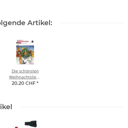
lgende Artikel:
Die schönsten
Weihnachtslieder
(mit online-
20.20 CHF
*
audio)
ikel