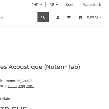
CHF
DE
Konto
Warenkorb
CD
DVD
Software
Geschenk-Gutscheine
0.00 CHF
es Acoustique (Noten+Tab)
elnummer:
HL_24825
orie:
Blues, Pop, Rock
x Alain