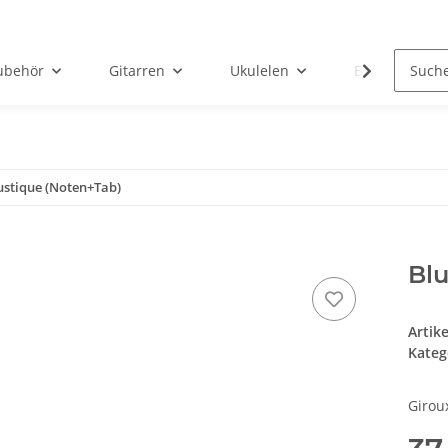
ubehör
Gitarren
Ukulelen
Bücher
ustique (Noten+Tab)
Blu
Artik
Kateg
Girou