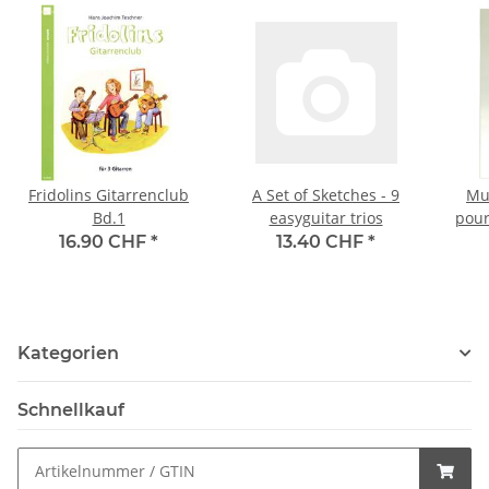
Fridolins Gitarrenclub
A Set of Sketches - 9
Mu
Bd.1
easyguitar trios
pour 
g
16.90 CHF
*
13.40 CHF
*
Kategorien
Schnellkauf