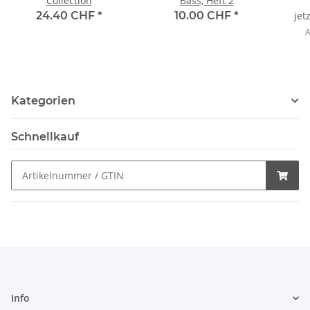
Collection
Bass, Heft 2
24.40 CHF
*
10.00 CHF
*
jet
A
Kategorien
Schnellkauf
Info