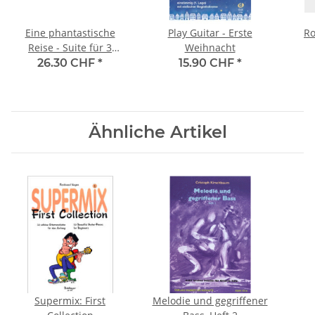
Eine phantastische
Play Guitar - Erste
Ro
Reise - Suite für 3
Weihnacht
Gitarren
26.30 CHF
*
15.90 CHF
*
Ähnliche Artikel
Supermix: First
Melodie und gegriffener