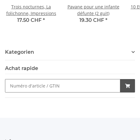
Trois nocturnes, La
Pavane pour une infante
10 E
folichonne, Impressions
défunte (2 guit)
17.50 CHF
*
19.30 CHF
*
Kategorien
Achat rapide