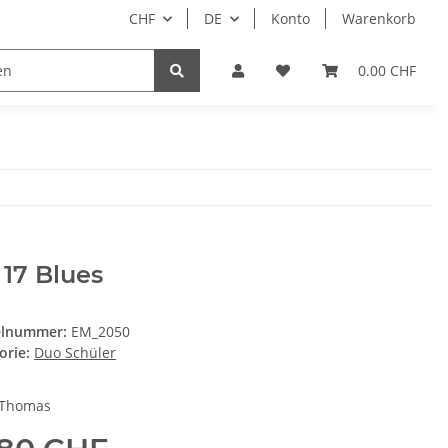
CHF
DE
Konto
Warenkorb
CD
DVD
Software
Geschenk-Gutscheine
0.00 CHF
 17 Blues
elnummer:
EM_2050
orie:
Duo Schüler
 Thomas