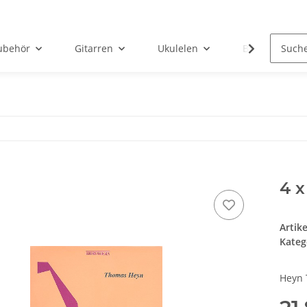
ubehör
Gitarren
Ukulelen
Bücher
4 x
Artik
Kateg
Heyn