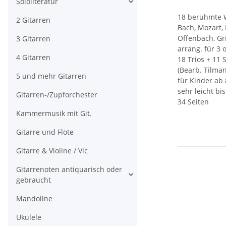
Sololiteratur
18 berühmte 
2 Gitarren
Bach, Mozart,
Offenbach, Gr
3 Gitarren
arrang. für 3 
4 Gitarren
18 Trios + 11 
(Bearb. Tilma
5 und mehr Gitarren
für Kinder ab 
sehr leicht bis
Gitarren-/Zupforchester
34 Seiten
Kammermusik mit Git.
Gitarre und Flöte
Gitarre & Violine / Vlc
Gitarrenoten antiquarisch oder
gebraucht
Mandoline
Ukulele