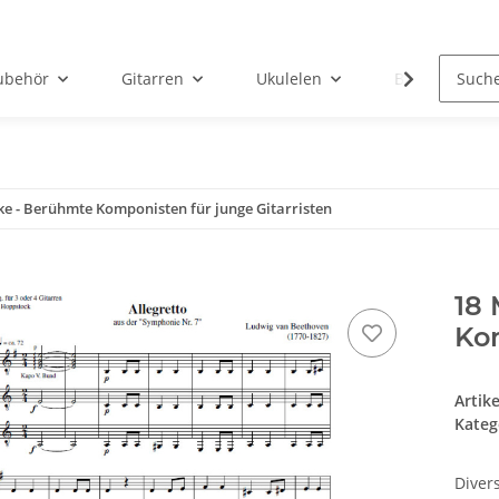
ubehör
Gitarren
Ukulelen
Bücher
e - Berühmte Komponisten für junge Gitarristen
18
Kom
Artik
Kateg
Diver