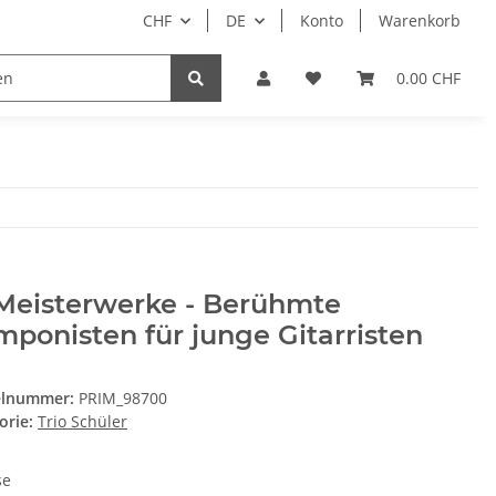
CHF
DE
Konto
Warenkorb
CD
DVD
Software
Geschenk-Gutscheine
0.00 CHF
 Meisterwerke - Berühmte
ponisten für junge Gitarristen
elnummer:
PRIM_98700
orie:
Trio Schüler
se